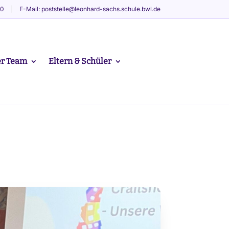
60
|
E-Mail: poststelle@leonhard-sachs.schule.bwl.de
r Team
Eltern & Schüler