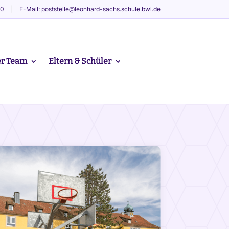
60
|
E-Mail: poststelle@leonhard-sachs.schule.bwl.de
r Team
Eltern & Schüler