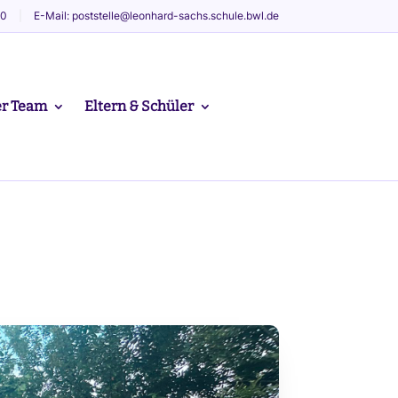
60
|
E-Mail: poststelle@leonhard-sachs.schule.bwl.de
r Team
Eltern & Schüler